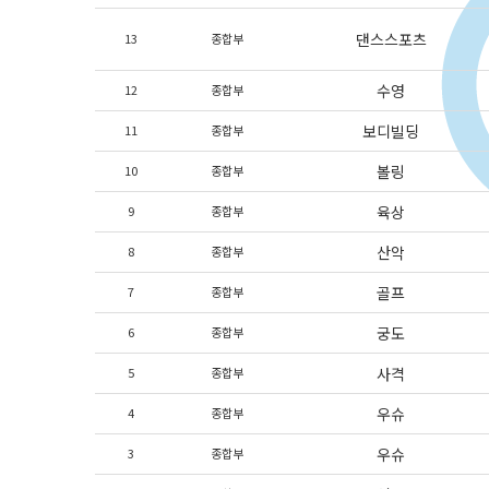
댄스스포츠
13
종합부
수영
12
종합부
보디빌딩
11
종합부
볼링
10
종합부
육상
9
종합부
산악
8
종합부
골프
7
종합부
궁도
6
종합부
사격
5
종합부
우슈
4
종합부
우슈
3
종합부