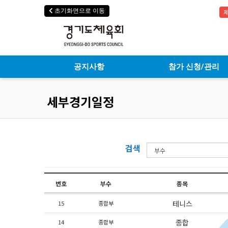
초기화면으로 이동
제
공지사항
참가 신청/관리
세부경기일정
검색
번호
부수
종목
테니스
15
종합부
종합
14
종합부