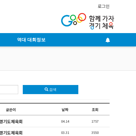
로그인
역대 대회정보
검색
글쓴이
날짜
조회
경기도체육회
04.14
1757
경기도체육회
03.31
3550